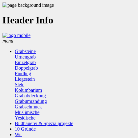
Header Info
menu
Grabsteine
Urnengrab
Einzelgrab
Doppelgrab
Findling
Liegestein
Stele
Kolumbarium
Grababdeckung
Grabumrandung
Grabschmuck
Muslimische
Yesidische
Bildhauerei & Spezialprojekte
10 Gründe
Wir