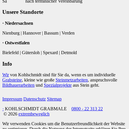
Sa
nach terminlicher Vereinbarung
Unsere Standorte
· Niedersachsen
Nienburg | Hannover | Bassum | Verden
· Ostwestfalen
Bielefeld | Gütersloh | Spexard | Detmold
Info
Wir
von Kohlschmidt sind für Sie da, wenn es um individuelle
Grabsteine
, kleine wie große
Steinmetzarbeiten
, anspruchsvolle
Bildhauerarbeiten
und
Spezialprojekte
aus Stein geht.
Impressum
Datenschutz
Sitemap
·
KOHLSCHMIDT GRABMALE
0800 - 22 313 22
© 2026
extrembeweglich
Wir verwenden Cookies um die Benutzerfreundlichkeit der Website
zu optimieren. Durch die Nutzung der Internetseite erklären Sie Ihre