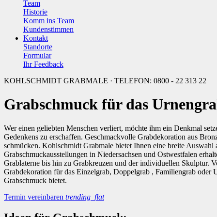
Team
Historie
Komm ins Team
Kundenstimmen
Kontakt
Standorte
Formular
Ihr Feedback
KOHLSCHMIDT GRABMALE · TELEFON: 0800 - 22 313 22
Grabschmuck für das Urnengra
Wer einen geliebten Menschen verliert, möchte ihm ein Denkmal setzen
Gedenkens zu erschaffen. Geschmackvolle Grabdekoration aus Bronze, E
schmücken. Kohlschmidt Grabmale bietet Ihnen eine breite Auswahl 
Grabschmuckausstellungen in Niedersachsen und Ostwestfalen erhalten
Grablaterne bis hin zu Grabkreuzen und der individuellen Skulptur. V
Grabdekoration für das Einzelgrab, Doppelgrab , Familiengrab oder Ur
Grabschmuck bietet.
Termin vereinbaren
trending_flat