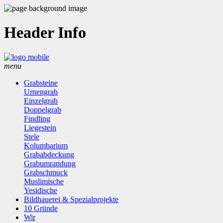
Header Info
menu
Grabsteine
Urnengrab
Einzelgrab
Doppelgrab
Findling
Liegestein
Stele
Kolumbarium
Grababdeckung
Grabumrandung
Grabschmuck
Muslimische
Yesidische
Bildhauerei & Spezialprojekte
10 Gründe
Wir