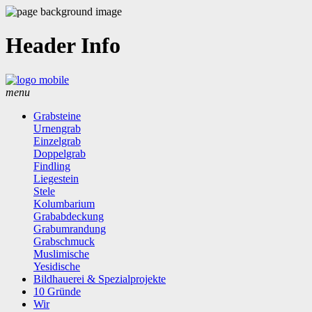
Header Info
menu
Grabsteine
Urnengrab
Einzelgrab
Doppelgrab
Findling
Liegestein
Stele
Kolumbarium
Grababdeckung
Grabumrandung
Grabschmuck
Muslimische
Yesidische
Bildhauerei & Spezialprojekte
10 Gründe
Wir